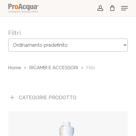
Skip
Menu
to
account
main
content
Filtri
Home
RICAMBI E ACCESSORI
Filtri
CATEGORIE PRODOTTO