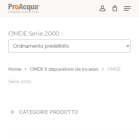
Skip
Menu
to
account
main
content
OMDE Serie 2000
Home
OMDE Il depuratore da incasso
OMDE
Serie 2000
CATEGORIE PRODOTTO