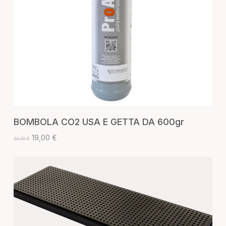
AGGIUNGI AL CARRELLO
BOMBOLA CO2 USA E GETTA DA 600gr
Il
Il
19,00
€
34,00
€
prezzo
prezzo
originale
attuale
era:
è:
34,00 €.
19,00 €.