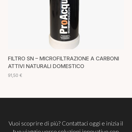
AGGIUNGI AL CARRELLO
FILTRO SN – MICROFILTRAZIONE A CARBONI
ATTIVI NATURALI DOMESTICO
91,50
€
Vuoi
scoprire
di
più?
Contattaci
oggi
e
inizia
il
tuo
viaggio
verso
soluzioni
innovative
con