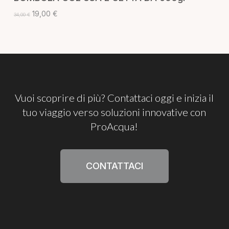
Il
Il
19,00
€
34,00
€
prezzo
prezzo
originale
attuale
era:
è:
34,00 €.
19,00 €.
Vuoi
scoprire
di
più?
Contattaci
oggi
e
inizia
il
tuo
viaggio
verso
soluzioni
innovative
con
ProAcqua!
CONTATTACI