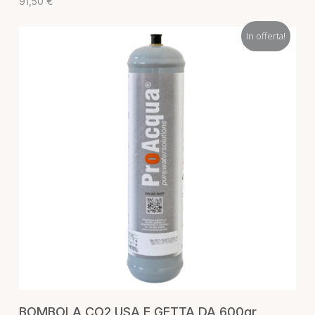
91,50
€
In offerta!
AGGIUNGI AL CARRELLO
BOMBOLA CO2 USA E GETTA DA 600gr