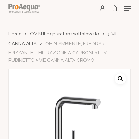
Skip
Menu
to
account
main
content
Home
OMIN Il depuratore sottolavello
5 VIE
CANNA ALTA
OMIN AMBIENTE, FREDDA e
FRIZZANTE – FILTRAZIONE A CARBONI ATTIVI –
RUBINETTO 5 VIE CANNA ALTA CROMO