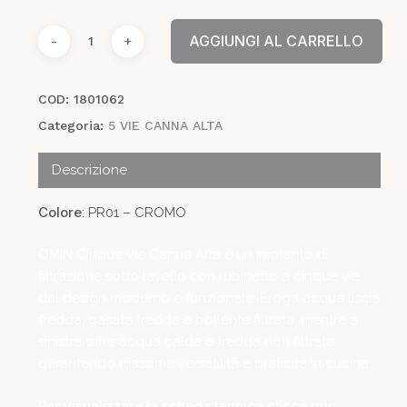
AGGIUNGI AL CARRELLO
COD:
1801062
Categoria:
5 VIE CANNA ALTA
Descrizione
Colore
: PR01 – CROMO
OMIN Cinque Vie Canna Alta è un impianto di
filtrazione sotto lavello con rubinetto a cinque vie
dal design moderno e funzionale. Eroga acqua liscia
fredda, gasata fredda e bollente filtrata, mentre a
sinistra offre acqua calda e fredda non filtrata,
garantendo massima versatilità e praticità in cucina.
Per visualizzare la scheda tecnica clicca qui: