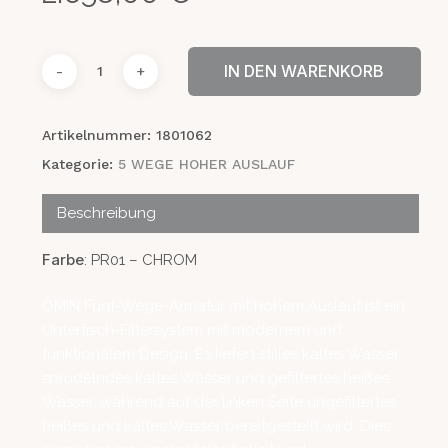
IN DEN WARENKORB
Artikelnummer:
1801062
Kategorie:
5 WEGE HOHER AUSLAUF
Beschreibung
Farbe
: PR01 – CHROM
OMIN Fünf-Wege-Armatur mit hohem Auslauf ist ein
Untertisch-Filtersystem mit modernem und
funktionalem Design. Es liefert stilles kaltes Wasser,
sprudelndes kaltes Wasser und gefiltertes heißes
Wasser, während auf der linken Seite ungefiltertes
heißes und kaltes Wasser bereitgestellt wird. Dies