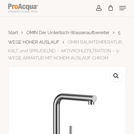
Skip
Menu
to
account
main
content
Start
OMIN Der Untertisch-Wasseraufbereiter
5
WEGE HOHER AUSLAUF
OMIN RAUMTEMPERATUR,
KALT und SPRUDELND – AKTIVKOHLEFILTRATION – 5-
WEGE ARMATUR MIT HOHEM AUSLAUF CHROM