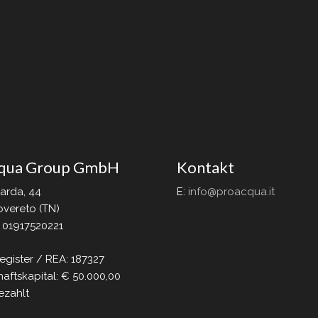
qua Group GmbH
Kontakt
Garda, 44
E:
info@proacqua.it
vereto (TN)
. 01917520221
egister / REA: 187327
aftskapital: € 50.000,00
ezahlt