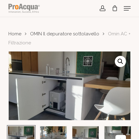
Skip
Menu
to
account
main
content
Home
OMIN Il depuratore sottolavello
Omin AC +
Filtrazione