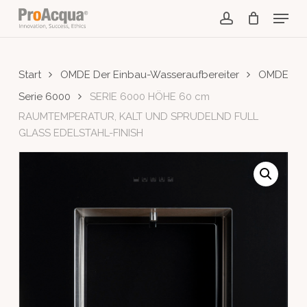
Skip
Menu
to
account
main
content
Start
OMDE Der Einbau-Wasseraufbereiter
OMDE
Serie 6000
SERIE 6000 HÖHE 60 cm
RAUMTEMPERATUR, KALT UND SPRUDELND FULL
GLASS EDELSTAHL-FINISH