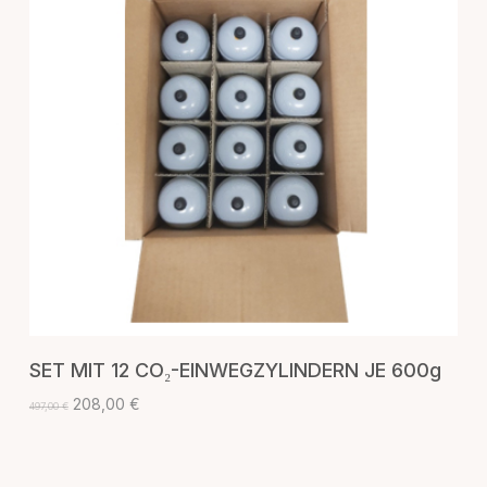
IN DEN WARENKORB
SET MIT 12 CO₂-EINWEGZYLINDERN JE 600g
Ursprünglicher
Aktueller
208,00
€
497,00
€
Preis
Preis
war:
ist:
497,00 €
208,00 €.