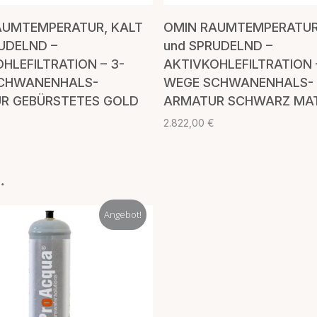
IN DEN WARENKORB
IN DEN WARENKOR
AUMTEMPERATUR, KALT
OMIN RAUMTEMPERATUR
UDELND –
und SPRUDELND –
HLEFILTRATION – 3-
AKTIVKOHLEFILTRATION 
CHWANENHALS-
WEGE SCHWANENHALS-
R GEBÜRSTETES GOLD
ARMATUR SCHWARZ MA
€
2.822,00
€
…
Angebot!