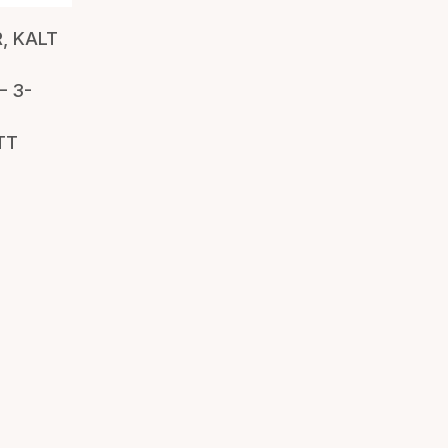
B
, KALT
– 3-
TT