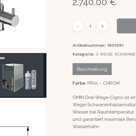
2.740,00
€
Artikelnummer:
1801091
Kategorie:
3 WEGE SCHWANE
Beschreibung
Farbe
: PR01 – CHROM
OMIN Drei-Wege-Cigno ist ein 
Wege-Schwanenhalsarmatur, ide
Wasser bei Raumtemperatur, s
und garantiert maximale Benu
Wasserhahn.