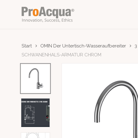
Skip
to
main
content
Start
OMIN Der Untertisch-Wasseraufbereiter
3
SCHWANENHALS-ARMATUR CHROM