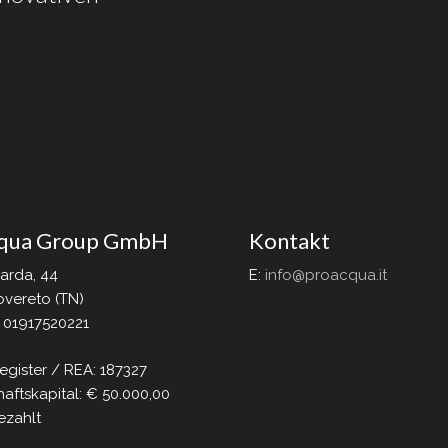
qua Group GmbH
Kontakt
Garda, 44
E:
info@proacqua.it
vereto (TN)
. 01917520221
egister / REA: 187327
aftskapital: € 50.000,00
ezahlt