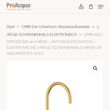
Skip
Menu
to
account
main
content
Start
OMIN Der Untertisch-Wasseraufbereiter
3
WEGE SCHWANENHALS ELEKTRONISCH
OMIN KALT,
SPRUDELND und HEISS – AKTIVKOHLEFILTRATION –
ELEKTRONISCHE 3-WEGE SCHWANENHALS-ARMATUR
GEBÜRSTETES GOLD